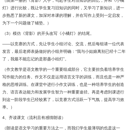
（由第一册的《背影》入手，勾起学生对旧知识的回忆，并和《小橘
灯》进行比较，既让学生复习旧知识的同时，又学习了新知识，进一
步熟悉了新的课文，加深对本课的理解，并在写作上受到一定启发，
为下一个问题做了铺垫。）
（3）模仿《背影》的开头改写《小橘灯》的结尾。
——以竞赛的方式，先让学生小组讨论、交流，然后每组请一位代表
发言，最后老师表扬做好的小组并明确：“我与小姑娘离别已经十二年
了，我最不能忘记的是那盏小桔灯”。
（作文教学是语文教学的一个重要组成部分，它主要担负着培养学生
写作能力的任务。作文不仅是运用语言文字的训练，而且也是一种严
格的思维训练。在课堂中进行小作文训练，也是一种培养学生的创造
力、语言表达能力和发展学生智力一种重要途径。再是考虑到课进行
到这一阶段学生已经较累了，以竞赛方式活跃一下气氛，提高学习效
率。）
4、齐读课文（流利且有感情朗读）
（朗读是语文学习的重要方法之一，而我们学生最薄弱的也是这一