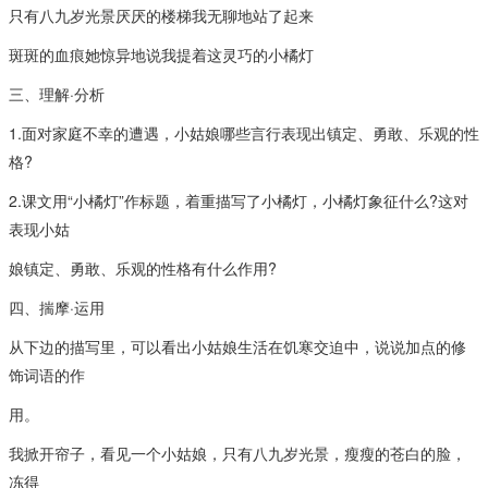
只有八九岁光景厌厌的楼梯我无聊地站了起来
斑斑的血痕她惊异地说我提着这灵巧的小橘灯
三、理解·分析
1.面对家庭不幸的遭遇，小姑娘哪些言行表现出镇定、勇敢、乐观的性
格?
2.课文用“小橘灯”作标题，着重描写了小橘灯，小橘灯象征什么?这对
表现小姑
娘镇定、勇敢、乐观的性格有什么作用?
四、揣摩·运用
从下边的描写里，可以看出小姑娘生活在饥寒交迫中，说说加点的修
饰词语的作
用。
我掀开帘子，看见一个小姑娘，只有八九岁光景，瘦瘦的苍白的脸，
冻得