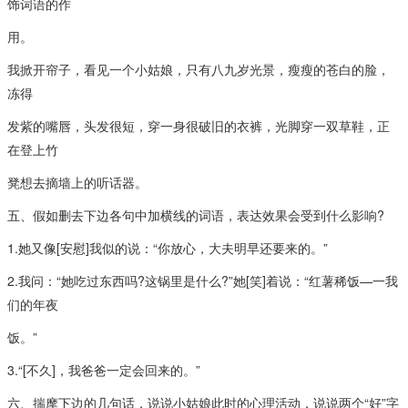
饰词语的作
用。
我掀开帘子，看见一个小姑娘，只有八九岁光景，瘦瘦的苍白的脸，
冻得
发紫的嘴唇，头发很短，穿一身很破旧的衣裤，光脚穿一双草鞋，正
在登上竹
凳想去摘墙上的听话器。
五、假如删去下边各句中加横线的词语，表达效果会受到什么影响?
1.她又像[安慰]我似的说：“你放心，大夫明早还要来的。”
2.我问：“她吃过东西吗?这锅里是什么?”她[笑]着说：“红薯稀饭—一我
们的年夜
饭。”
3.“[不久]，我爸爸一定会回来的。”
六、揣摩下边的几句话，说说小姑娘此时的心理活动，说说两个“好”字