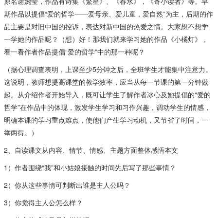
原名谢婉莹，作品有诗集《繁星》、《春水》，《寄小读者》等。早
期作品以提倡“爱的哲学——爱母亲、爱儿童，爱自然”为主，后期的作
品主要是对旧中国的控诉，表达对新中国的热爱之情。大家想不想学
一学她的作品呢？（想）好！那我们就来学习她的作品《小橘灯》，
看一看作者作品提倡“爱的哲学”中的那一种呢？
（据心理调查表明，上课至少5分钟之后，全班学生才能集中注意力。
这说明，教师想提高课堂的教学效率，应当从每一节课的第一分钟做
起。从介绍作者开始导入，既可让学生了解作者冰心及她提倡的“爱的
哲学”在作品中的体现，激发学生学习和习作兴趣，调动学生的情感，
明确本课的学习重点难点，使他们产生学习动机，又节省了时间，一
举两得。）
2、自读课文从内容、情节、情感、主题方面整体感悟本文
1）作者围绕“我”和小姑娘接触的时间先后写了那些事情？
2）你从这些事情可判断出谁是主人公吗？
3）你觉得主人公怎么样？