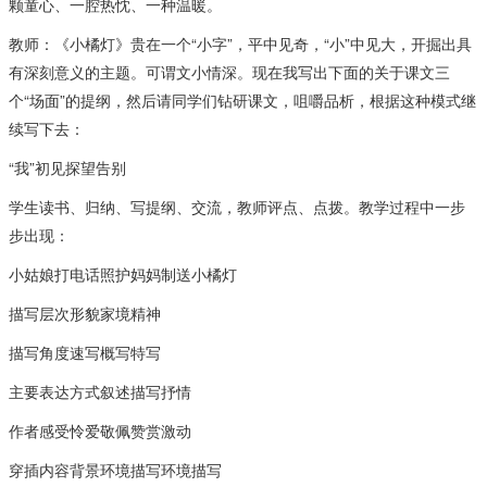
颗童心、一腔热忱、一种温暖。
教师：《小橘灯》贵在一个“小字”，平中见奇，“小”中见大，开掘出具
有深刻意义的主题。可谓文小情深。现在我写出下面的关于课文三
个“场面”的提纲，然后请同学们钻研课文，咀嚼品析，根据这种模式继
续写下去：
“我”初见探望告别
学生读书、归纳、写提纲、交流，教师评点、点拨。教学过程中一步
步出现：
小姑娘打电话照护妈妈制送小橘灯
描写层次形貌家境精神
描写角度速写概写特写
主要表达方式叙述描写抒情
作者感受怜爱敬佩赞赏激动
穿插内容背景环境描写环境描写