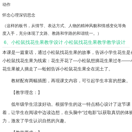
动作
怀念心理深切思念
（这样的板书，从情节、表达方式、人物的精神风貌和情感变化等角
度入手，充分体现了文路、教路和学路的和谐统一。）
6、小松鼠找花生果教学设计 小松鼠找花生果教学教学设计
本课是一篇童话，通过小松鼠找花生果的故事，告诉小学生花生是
小松鼠找花生果为线索：花生开花了—小松鼠想摘花生果过冬——
花生果被人摘走了—蚯蚓告诉小松鼠花生果全在泥土了。
教材配有两幅插图，再现课文内容，可引起学生丰富的想象。
【教学理念：】
低年级学生活泼好动。根据学生的这一特点精心设计了这节课，
着，让学生在阅读中边读边想，在头脑中“过电影”以获取真切的体
力，激发了学生认识自然的兴趣。