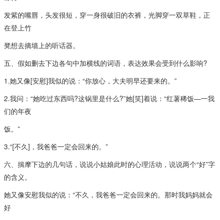
发紫的嘴唇，头发很短，穿一身很破旧的衣裤，光脚穿一双草鞋，正
在登上竹
凳想去摘墙上的听话器。
五、假如删去下边各句中加横线的词语，表达效果会受到什么影响?
1.她又像[安慰]我似的说：“你放心，大夫明早还要来的。”
2.我问：“她吃过东西吗?这锅里是什么?”她[笑]着说：“红薯稀饭—一我
们的年夜
饭。”
3.“[不久]，我爸爸一定会回来的。”
六、揣摩下边的几句话，说说小姑娘此时的心理活动，说说两个“好”字
的含义。
她又像安慰我似的说：“不久，我爸爸一定会回来的。那时我妈妈就会
好