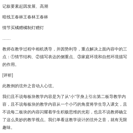
记叙要素起因发展、高潮
暗线王春林王春林王春林
情节买橘赠橘制灯赠灯
……
教师在教学过程中相机诱导，并因势利导，重点解决上面内容中的三
点：①情节结构、②描写表达的侧重点、③家庭环境和自然环境描写
的作用。
[评析]
此教例的弦外之音动人心弦。
我们且不说每板块教学内容是为了从“小”字身上引出第二板导教学内
容，且不说每板块的教学内容从一个小巧的角度将学生导入课文，且
不说每二板块的内容闪耀着学生积极思维的光彩，也且不说教师确立
了这么美妙的教学视点。我们单看这教学设计的弦外之音，就有无限
趣味。