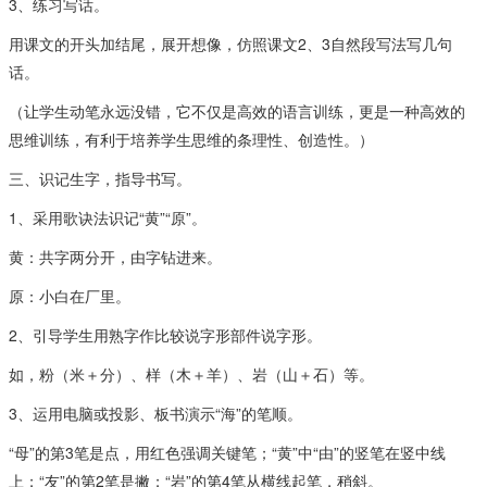
3、练习写话。
用课文的开头加结尾，展开想像，仿照课文2、3自然段写法写几句
话。
（让学生动笔永远没错，它不仅是高效的语言训练，更是一种高效的
思维训练，有利于培养学生思维的条理性、创造性。）
三、识记生字，指导书写。
1、采用歌诀法识记“黄”“原”。
黄：共字两分开，由字钻进来。
原：小白在厂里。
2、引导学生用熟字作比较说字形部件说字形。
如，粉（米＋分）、样（木＋羊）、岩（山＋石）等。
3、运用电脑或投影、板书演示“海”的笔顺。
“母”的第3笔是点，用红色强调关键笔；“黄”中“由”的竖笔在竖中线
上；“友”的第2笔是撇；“岩”的第4笔从横线起笔，稍斜。