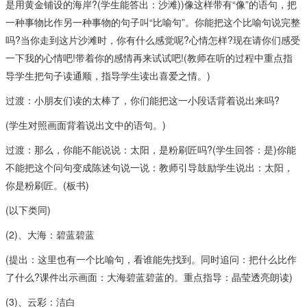
是用黄金铺设的海岸?(学生能答出：沙滩))像这样带有“像”的语句，把
一种事物比作另一种事物的句子叫“比喻句”。你能把这个比喻句说完整
吗?当你走到这片沙滩时，你有什么感觉呢?心情怎样?现在请你们感受
一下我的心情吧!带着你的感情再来试试吧!(教师在听的过程中重点指
导学生把句子读通顺，指导学生读出喜爱之情。)
过渡：小朋友们读的太棒了，你们能把这一小段话背着说出来吗?
(学生对照画面背着说出文中的语句。)
过渡：那么，你能不能说说：太阳，是粉刷匠吗?(学生回答：是)你能
不能把这个问句变成陈述句说一说：教师引导鼓励学生说出：太阳，
你是粉刷匠。(板书)
(以下类同)
(2)、大海：碧蓝碧蓝
(提出：这里也有一个比喻句，看谁能先找到。同时追问：把什么比作
了什么?课件出示画面：大海碧蓝碧蓝的。重点指导：晶莹透亮朗读)
(3)、云彩：洁白