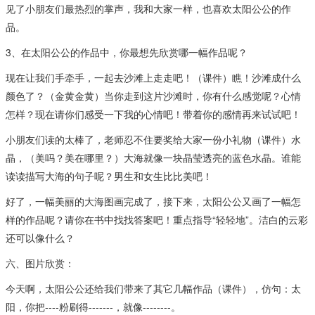
见了小朋友们最热烈的掌声，我和大家一样，也喜欢太阳公公的作
品。
3、在太阳公公的作品中，你最想先欣赏哪一幅作品呢？
现在让我们手牵手，一起去沙滩上走走吧！（课件）瞧！沙滩成什么
颜色了？（金黄金黄）当你走到这片沙滩时，你有什么感觉呢？心情
怎样？现在请你们感受一下我的心情吧！带着你的感情再来试试吧！
小朋友们读的太棒了，老师忍不住要奖给大家一份小礼物（课件）水
晶，（美吗？美在哪里？）大海就像一块晶莹透亮的蓝色水晶。谁能
读读描写大海的句子呢？男生和女生比比美吧！
好了，一幅美丽的大海图画完成了，接下来，太阳公公又画了一幅怎
样的作品呢？请你在书中找找答案吧！重点指导“轻轻地”。洁白的云彩
还可以像什么？
六、图片欣赏：
今天啊，太阳公公还给我们带来了其它几幅作品（课件），仿句：太
阳，你把----粉刷得-------，就像--------。