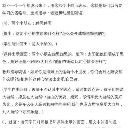
就不一个一个都说出来了，用这六个小圆点表示。这就是我们以后要
学习的省略号。重点指导：轻轻飘动感觉朗读)
(4)、两个小朋友：黝黑黝黑
(提出：这两个小朋友原来什么样?怎么会变成黝黑黝黑的?)
(学生能回答出：是太阳晒的。)
(课件出示画面：两个小朋友黝黑黝黑的。追问：太阳把他们晒成了黑
色，是好还是不好呢?为什么?他们在海边玩时心情会怎样?)
教师指导朗读：如果你是海滩上的这两个小朋友，你们会对太阳说些
什么呢?快把你的这种心情读出来吧!自己读。
(学生自由回答，教师不否认其中的观点，适时加以点评：孩子们热爱
大自然，愿意在大自然中自由的玩耍、嬉戏，尽情享受大自然的美好
风光，这是多么令人高兴和向往的事呀!我们也应该尽情享受大自然，
到大自然中寻找乐趣。)
6、过渡：请同学们对照板书和课件出示的画面，用文中的语句说一