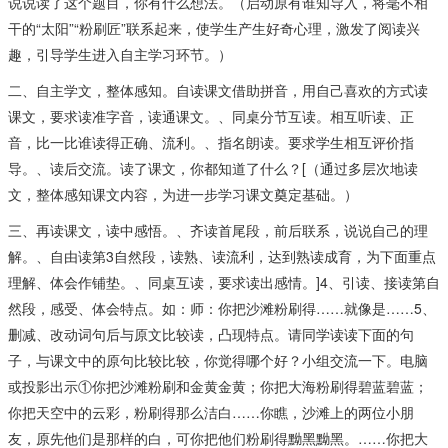
说说读了这个题目，你有什么想法。（启动原有谁知导入，将毫不相
干的“太阳”“粉刷匠”联系起来，使学生产生好奇心理，激发了阅读兴
趣，引导学生进入自主学习环节。）
二、自主学文，整体感知。自读课文借助拼音，用自己喜欢的方式读
课文，要求读准字音，读通课文。、同桌分节互读。相互听读、正
音，比一比谁读得正确、流利。、指名朗读。要求学生相互评价指
导。、读后交流。读了课文，你都知道了什么？[（通过多层次地读
文，整体感知课文内容，为进一步学习课文奠定基础。）
三、再读课文，读中感悟。、齐读首尾段，前后联系，说说自己的理
解。、自由读第3自然段，读熟、读流利，达到熟读成育，为下面重点
理解、体会作铺垫。、同桌互读，要求读出感情。]4、引读、接读第自
然段，感受、体会特点。如：师：你把沙滩粉刷得……就像是……5、
删减、改动词句后与原文比较读，凸现特点。请同学读读下面的句
子，与课文中的原句比较比较，你觉得哪个好？小组交流一下。电脑
或投影出示①你把沙滩粉刷和金黄金黄；你把大海粉刷得碧蓝碧蓝；
你把天空中的云彩，粉刷得那么洁白……你瞧，沙滩上的两位小朋
友，原先他们是那样的白，可你把他们粉刷得黝黑黝黑。……你把大