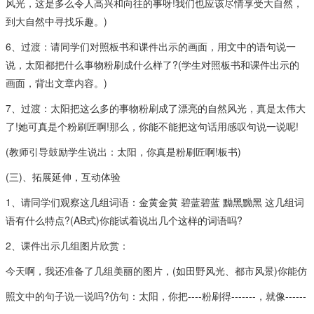
风光，这是多么令人高兴和向往的事呀!我们也应该尽情享受大自然，
到大自然中寻找乐趣。)
6、过渡：请同学们对照板书和课件出示的画面，用文中的语句说一
说，太阳都把什么事物粉刷成什么样了?(学生对照板书和课件出示的
画面，背出文章内容。)
7、过渡：太阳把这么多的事物粉刷成了漂亮的自然风光，真是太伟大
了!她可真是个粉刷匠啊!那么，你能不能把这句话用感叹句说一说呢!
(教师引导鼓励学生说出：太阳，你真是粉刷匠啊!板书)
(三)、拓展延伸，互动体验
1、请同学们观察这几组词语：金黄金黄 碧蓝碧蓝 黝黑黝黑 这几组词
语有什么特点?(AB式)你能试着说出几个这样的词语吗?
2、课件出示几组图片欣赏：
今天啊，我还准备了几组美丽的图片，(如田野风光、都市风景)你能仿
照文中的句子说一说吗?仿句：太阳，你把----粉刷得-------，就像------