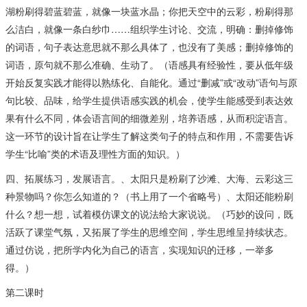
湖粉刷得碧蓝碧蓝，就像一块蓝水晶；你把天空中的云彩，粉刷得那
么洁白，就像一条白纱巾……组织学生讨论、交流，明确：删掉修饰
的词语，句子表达意思就不那么具体了，也没有了美感；删掉修饰的
词语，原句就不那么准确、生动了。（语感具有经验性，要从低年级
开始反复实践才能得以熟练化、自能化。通过“删减”或“改动”语句与原
句比较、品味，给学生提供语感实践的机会，使学生能感受到表达效
果有什么不同，体会语言间的细微差别，培养语感，从而积淀语言。
这一环节的设计旨在让学生了解这类句子的特点和作用，不需要告诉
学生“比喻”类的术语及理性方面的知识。）
四、拓展练习，发展语言。、太阳只是粉刷了沙滩、大海、云彩这三
种景物吗？你怎么知道的？（书上用了一个省略号）、太阳还能粉刷
什么？想一想，试着模仿课文的说法给大家说说。（巧妙的设问，既
活跃了课堂气氛，又拓展了学生的思维空间，学生思维呈持续状态。
通过仿说，把所学内化为自己的语言，实现知识的迁移，一举多
得。）
第二课时