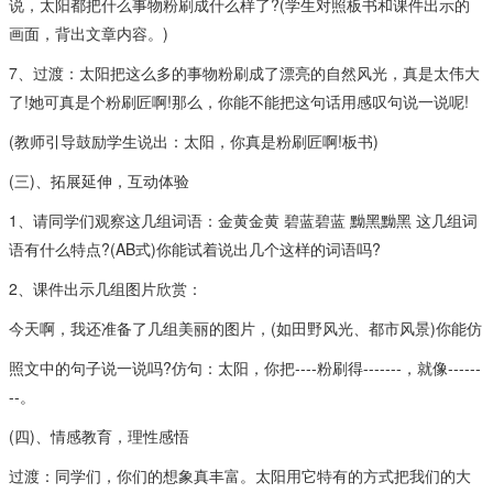
说，太阳都把什么事物粉刷成什么样了?(学生对照板书和课件出示的
画面，背出文章内容。)
7、过渡：太阳把这么多的事物粉刷成了漂亮的自然风光，真是太伟大
了!她可真是个粉刷匠啊!那么，你能不能把这句话用感叹句说一说呢!
(教师引导鼓励学生说出：太阳，你真是粉刷匠啊!板书)
(三)、拓展延伸，互动体验
1、请同学们观察这几组词语：金黄金黄 碧蓝碧蓝 黝黑黝黑 这几组词
语有什么特点?(AB式)你能试着说出几个这样的词语吗?
2、课件出示几组图片欣赏：
今天啊，我还准备了几组美丽的图片，(如田野风光、都市风景)你能仿
照文中的句子说一说吗?仿句：太阳，你把----粉刷得-------，就像------
--。
(四)、情感教育，理性感悟
过渡：同学们，你们的想象真丰富。太阳用它特有的方式把我们的大