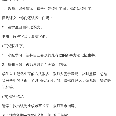
1、教师用课件演示：请学生带读生字词，指名认读生字。
回到课文中你们还认识它们吗？
2、请学生自由练读课文。
要求：读准字音，看清字形。
(三)记忆生字。
1、小组学习：选择自己喜欢的最有效的识字方法记忆生字。
2、指句反馈：教师及时给予表扬、鼓励。
学生自主记忆生字的方法很多，教师要善于发现，及时点拨，总结、
提升学生的认识。如以旧代新记，加、减部件记忆，编儿歌、猜谜语
记忆等。
(四)指导书写。
请学生找出认为比较难写的字，教师重点指导。
先：注意笔顺—第3笔是竖，第5笔是竖撇。