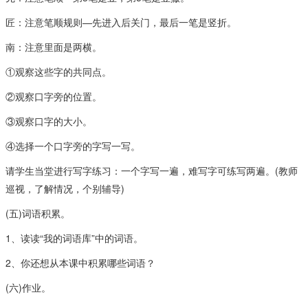
匠：注意笔顺规则—先进入后关门，最后一笔是竖折。
南：注意里面是两横。
①观察这些字的共同点。
②观察口字旁的位置。
③观察口字的大小。
④选择一个口字旁的字写一写。
请学生当堂进行写字练习：一个字写一遍，难写字可练写两遍。(教师
巡视，了解情况，个别辅导)
(五)词语积累。
1、读读“我的词语库”中的词语。
2、你还想从本课中积累哪些词语？
(六)作业。