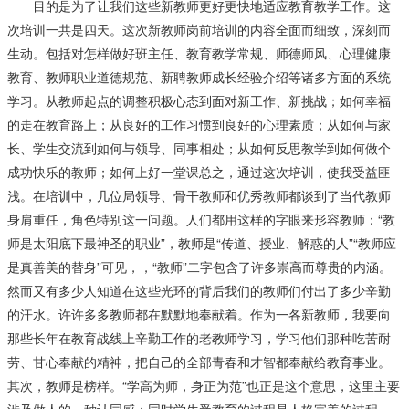
目的是为了让我们这些新教师更好更快地适应教育教学工作。这
次培训一共是四天。这次新教师岗前培训的内容全面而细致，深刻而
生动。包括对怎样做好班主任、教育教学常规、师德师风、心理健康
教育、教师职业道德规范、新聘教师成长经验介绍等诸多方面的系统
学习。从教师起点的调整积极心态到面对新工作、新挑战；如何幸福
的走在教育路上；从良好的工作习惯到良好的心理素质；从如何与家
长、学生交流到如何与领导、同事相处；从如何反思教学到如何做个
成功快乐的教师；如何上好一堂课总之，通过这次培训，使我受益匪
浅。在培训中，几位局领导、骨干教师和优秀教师都谈到了当代教师
身肩重任，角色特别这一问题。人们都用这样的字眼来形容教师：“教
师是太阳底下最神圣的职业”，教师是“传道、授业、解惑的人”“教师应
是真善美的替身”可见，，“教师”二字包含了许多崇高而尊贵的内涵。
然而又有多少人知道在这些光环的背后我们的教师们付出了多少辛勤
的汗水。许许多多教师都在默默地奉献着。作为一各新教师，我要向
那些长年在教育战线上辛勤工作的老教师学习，学习他们那种吃苦耐
劳、甘心奉献的精神，把自己的全部青春和才智都奉献给教育事业。
其次，教师是榜样。“学高为师，身正为范”也正是这个意思，这里主要