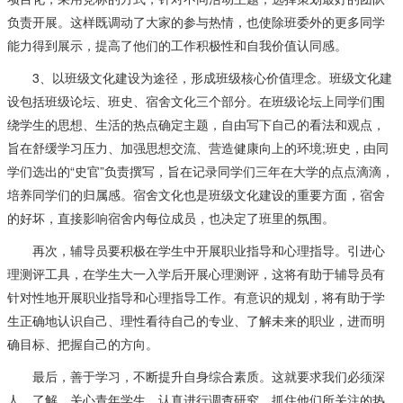
负责开展。这样既调动了大家的参与热情，也使除班委外的更多同学
能力得到展示，提高了他们的工作积极性和自我价值认同感。
3、以班级文化建设为途径，形成班级核心价值理念。班级文化建
设包括班级论坛、班史、宿舍文化三个部分。在班级论坛上同学们围
绕学生的思想、生活的热点确定主题，自由写下自己的看法和观点，
旨在舒缓学习压力、加强思想交流、营造健康向上的环境;班史，由同
学们选出的“史官”负责撰写，旨在记录同学们三年在大学的点点滴滴，
培养同学们的归属感。宿舍文化也是班级文化建设的重要方面，宿舍
的好坏，直接影响宿舍内每位成员，也决定了班里的氛围。
再次，辅导员要积极在学生中开展职业指导和心理指导。引进心
理测评工具，在学生大一入学后开展心理测评，这将有助于辅导员有
针对性地开展职业指导和心理指导工作。有意识的规划，将有助于学
生正确地认识自己、理性看待自己的专业、了解未来的职业，进而明
确目标、把握自己的方向。
最后，善于学习，不断提升自身综合素质。这就要求我们必须深
人、了解、关心青年学生，认真进行调查研究，抓住他们所关注的热