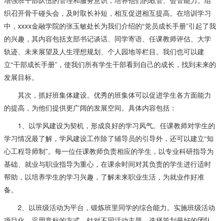
增强班干部队伍的管理和服务意识，培养他们的敢管、会管能力。组
织召开骨干碰头会，及时取长补短，相互促进相互提高。在培训学习
中，xxxx金融学院的张玉敏处长为我们介绍的“党员成长手册”引起了我
的兴趣，其内容包括支部书记谈话、同学寄语、任课教师评估、大学
轨迹、未来展望及人生理想规划、个人园地等栏目。我们也可以建
立“干部成长手册”，使我们所有学生干部看到自己的成长，找到未来的
发展目标。
其次，抓好班集体建设。优秀的班集体可以促进学生各方面能力
的提高，为他们提供更广阔的发展空间。具体内容包括：
1、以学风建设为契机，形成良好的学习风气。任课教师对学生的
学习情况最了解，学风建设工作除了辅导员的引导外，还可以建立“知
心工程导师制”。每一位任课教师负责相应的学生，以专业科研指导为
基础、就业与职业指导为重心，在课余时间对其负责的学生进行适时
帮助，以培养学生的学习兴趣，了解未来职业生活，为就业作好准
备。
2、以班级活动为平台，锻炼班里同学的综合能力。实施班级活动
项目化，采用竞标的方式，针对不同活动主题，选择策划最好的团队