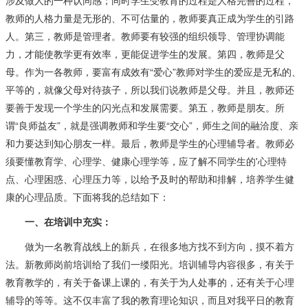
涉及做人的一种认同感；同时学生受教育的过程是人格完善的过程，
教师的人格力量是无形的、不可估量的，教师要真正成为学生的引路
人。第三，教师是管理者。教师要有较强的组织领导、管理协调能
力，才能使教学更有效率，更能促进学生的发展。第四，教师是父
母。作为一各教师，要富有成效有“爱心”教师对学生的爱应是无私的、
平等的，就像父母对待孩子，所以我们说教师是父母。并且，教师还
要善于发现一个学生的闪光点和发展需要。第五，教师是朋友。所
谓“良师益友”，就是强调教师和学生要“交心”，师生之间的融洽度、亲
和力要达到知心朋友一样。最后，教师是学生的心理辅导者。教师必
须要懂教育学、心理学、健康心理学等，应了解不同学生的'心理特
点、心理困惑、心理压力等，以给予及时的帮助和排解，培养学生健
康的心理品质。下面将我的总结如下：
一、在培训中充实：
做为一名教育战线上的新兵，在很多地方找不到方向，摸不着方
法。新教师岗前培训给了我们一缕阳光。培训辅导内容很多，有关于
教育教学的，有关于备课上课的，有关于为人处事的，还有关于心理
辅导的等等。这不仅丰富了我的教育理论知识，而且对我平日的教育