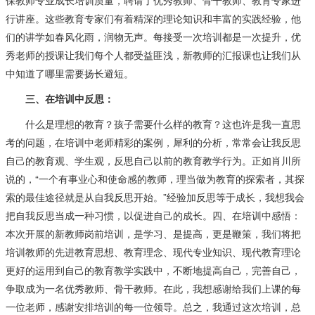
保教师专业成长培训质量，聘请了优秀教师、骨干教师、教育专家进
行讲座。这些教育专家们有着精深的理论知识和丰富的实践经验，他
们的讲学如春风化雨，润物无声。每接受一次培训都是一次提升，优
秀老师的授课让我们每个人都受益匪浅，新教师的汇报课也让我们从
中知道了哪里需要扬长避短。
三、在培训中反思：
什么是理想的教育？孩子需要什么样的教育？这也许是我一直思
考的问题，在培训中老师精彩的案例，犀利的分析，常常会让我反思
自己的教育观、学生观，反思自己以前的教育教学行为。正如肖川所
说的，“一个有事业心和使命感的教师，理当做为教育的探索者，其探
索的最佳途径就是从自我反思开始。”经验加反思等于成长，我想我会
把自我反思当成一种习惯，以促进自己的成长。四、在培训中感悟：
本次开展的新教师岗前培训，是学习、是提高，更是鞭策，我们将把
培训教师的先进教育思想、教育理念、现代专业知识、现代教育理论
更好的运用到自己的教育教学实践中，不断地提高自己，完善自己，
争取成为一名优秀教师、骨干教师。在此，我想感谢给我们上课的每
一位老师，感谢安排培训的每一位领导。总之，我通过这次培训，总