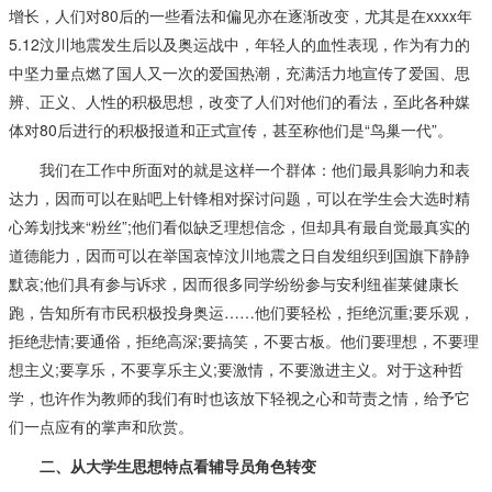
增长，人们对80后的一些看法和偏见亦在逐渐改变，尤其是在xxxx年
5.12汶川地震发生后以及奥运战中，年轻人的血性表现，作为有力的
中坚力量点燃了国人又一次的爱国热潮，充满活力地宣传了爱国、思
辨、正义、人性的积极思想，改变了人们对他们的看法，至此各种媒
体对80后进行的积极报道和正式宣传，甚至称他们是“鸟巢一代”。
我们在工作中所面对的就是这样一个群体：他们最具影响力和表
达力，因而可以在贴吧上针锋相对探讨问题，可以在学生会大选时精
心筹划找来“粉丝”;他们看似缺乏理想信念，但却具有最自觉最真实的
道德能力，因而可以在举国哀悼汶川地震之日自发组织到国旗下静静
默哀;他们具有参与诉求，因而很多同学纷纷参与安利纽崔莱健康长
跑，告知所有市民积极投身奥运……他们要轻松，拒绝沉重;要乐观，
拒绝悲情;要通俗，拒绝高深;要搞笑，不要古板。他们要理想，不要理
想主义;要享乐，不要享乐主义;要激情，不要激进主义。对于这种哲
学，也许作为教师的我们有时也该放下轻视之心和苛责之情，给予它
们一点应有的掌声和欣赏。
二、从大学生思想特点看辅导员角色转变