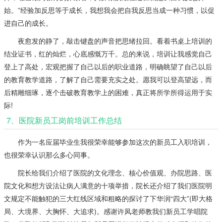
始。”经验加反思等于成长，我想我会把自我反思当成一种习惯，以促
进自己的成长。
夜愈发的静了，敲击键盘的声音把思绪拉回。看着书桌上培训的
结业证书，红的灿烂，心底感慨万千。总的来说，培训让我感觉自己
登上了高处，宏观把握了自己以后的职业道路，明确眺望了自己以后
的教育教学道路，了解了自己需要充实之处。愿我可以登高望远，而
后精雕细琢，逐个击破教育教学上的困难，真正将所学所得运用于实
际!
7、医院新员工岗前培训工作总结
作为一名应届毕业生我很荣幸能够参加这次的新员工入职培训，
也很荣幸认识那么多心同事。
院长给我们介绍了医院的文化理念、核心价值观、办院思路、医
院文化和想方设法让病人满意的十项举措，院长还介绍了我们医院明
文规定不能触犯的三大红线区域和粗略的探讨了下华润“四大”(即大格
局、大境界、大胸怀、大追求)。感谢许凤老师教我们新员工学唱院