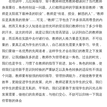
在培训中，几位局领导、骨干教师和优秀教师都谈到了当代教师
身肩重任，角色特别这一问题。人们都用这样的字眼来形容教师：“教
师是太阳底下最神圣的职业”，教师是“传道、授业、解惑的人”，“教师
应是真善美的替身”……可见，“教师”二字包含了许多崇高而尊贵的内
涵。然而又有多少人知道在这些光环的背后我们教师付出了多少辛勤
的汗水。这次的培训，就是让我们先登高望远，认识到自己的教师旅
途，而后再在实践中去付诸行动。教师的人格力量是无形的、不可估
量的，要真正成为学生的引路人，自己就首先需要大量学习。毕竟，
我们要做一名优秀的先闻道者，这样学生才会在我们的教育之下发展
更好。让我感触良多的是，教师作为管理者这一角色。过去的时光，
我们也是学生，习惯了在教师的指导下前进。如今，角色的转换，使
得我们这些新手意识到经验的严重缺乏以及角色转换的适应性不强这
个问题。教师要有较强的组织领导、管理协调能力，才能使教学更有
效率，更能促进学生的发展。此外，教师还要充当学生的父母。我们
对学生的爱应是无私的、平等的。我们还要善于发现学生的闪光点和
发展需要，做他们的良师益友，与他们交心。不妨可以归纳一下我这
些零散的体会