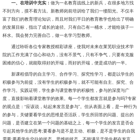
一、在培训中充实：
做为一名教育战线上的新兵，在很多地方找
不到方向，摸不着方法。新教师岗前培训给了我们一缕阳光。不仅丰
富了我们的教育理论知识，而且对我们平日的教育教学也给出了明确
的发展目标，指出了成长的途径。只有自己有一桶水，才能给孩子一
杯水。我会努力完善自己，做一名学习型教师。
通过聆听各位专家教授精彩讲座，使我对未来在莱芜职业技术学
院的工作充满了信心和动力，没有不景气，只有不争气，只要有克服
困难的信心，就能取得好的开端，而好的开端，便是成功的一半。
新课程倡导的自主学习、合作学习、探究性学习，都是以学生的
积极参与为前提，没有学生的积极参与，就不可能有自主、探究、合
作学习。实践证明，学生参与课堂教学的积极性，参与的深度与广
度，直接影响着课堂教学的效果。每一个学生都发言就是参与吗?专家
的观点是：“应该说，站起来发言是参与”。但从表面上看，是一种行为
的参与，关键要看学生的思维是否活跃，学生所回答的问题、提出的
问题，是否建立在第一个问题的基础之上，每一个学生的发言是否会
引起其他学生的思考;要看参与是不是主动、积极，是不是学生的自我
需要;要看学生交往的状态，思维的状态，不能满足于学生都在发言，