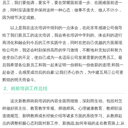
员工，我们要低调，要实干，要在荣耀面前退一步、在困难面前进一
步，同时应该接受并保持这样一种心态：做事不贪大、做人不计小，
因为细节决定成败。
以上是我在这次培训中得到的一点体会，在此非常感谢公司领导
给了我们新员工的这次培训，我会将在培训中学到的、体会到的进行
再消化和融会到今后的工作实践中去，同时在把自己优越的方面展现
给公司外，我还会时刻保持高昂的学习激情，不断地补充知识和努力
改变自己的不足，使自己成为一名适应公司发展需要的优秀员工。最
后我希望各位新员工和我一起来证明一份耕耘一份收获的道理;和我一
起奋进，去感受成功后的自豪;让我们齐心协力，为中建五局三公司更
辉煌的明天而奋斗。
2、岗前培训工作总结
这次新教师岗前培训的内容全面而细致，深刻而生动。包括对怎
样做好班主任、教育教学常规、师德师风、心理健康教育、教师职业
道德规范、新聘教师成长经验介绍等诸多方面的系统学习。从教师起
点的调整积极心态到面对新工作、新挑战;如何幸福的走在教育路上;从