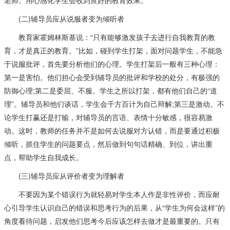
老师。用心感化学生会收到良好的教育效果。
(二)辅导员应从说服者变为倾听者
教育家霍姆林斯基说：“只有能够激发孩子去进行自我教育的教
育，才是真正的教育。”比如，碰到学生打架，面对问题学生，不能急
于说服批评，首先要分析他们的心理。学生打架后一般有三种心理：
第一是害怕。他们担心会受到辅导员的批评和学校的处分，有极强的
防御心理;第二是委屈、不服。学生之所以打架，都有他们自己的“道
理”。辅导员和他们谈话，学生会千方百计为自己辩解;第三是激动。不
论学生打赢还是打输，对辅导员的言语、表情十分敏感，很容易激
动。这时，教师的任务并不是如何去说服对方认错，而是要通过积极
倾听，抓住学生的问题要点，然后做到句句话精确、到位，讲出重
点，帮助学生自我成长。
(三)辅导员应从评价者变为理解者
不要因为某个错误行为就轻易对学生本人作是非性评价，而应耐
心引导学生认识自己的错误和思考行为的后果，从“学生为何会这样”的
角度看待问题，启发他们思考今后应该怎样去做才是最重要的。只有