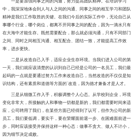
一是要加强同事之间的沟通，努力提高团队精神。在培训学习
中，我深深地体会到人与人之间的沟通、同事之间的相互学习和团队
精神是我们工作取胜的关键。在我们今后的实际工作中，无论自己从
事哪个行业，哪个岗位，都离不开同事之间的配合，因为一滴水只有
在大海中才能生存。既然需要配合，那么就必须沟通，只有不同部门
之间、同时之间相互沟通、相互配合、团结一致，才能提高工作效
率，进步更快。
二是从改造自己入手，适应企业生存环境。当我们进入公司的第
一天，我们就应该清楚的认识到自己已经是公司的一名员工，我们最
起码的一点就是要通过努力工作来改造自己，当然改造的不仅仅是知
识结构，还有素质和道德等方面的`改造，因为德才兼备才是人才。
三是从细微工作入手，积极调整个人心态。从学校到企业，环境
变化非常大，所接触的人和事物一切都是新的，我们都需要时间来适
应，公司聘用了我们，在某些方面已经得到了认可，但作为公司的新
员工，我们要低调，要实干，要在荣耀面前退一步、在困难面前进一
步，同时应该接受并保持这样一种心态：做事不贪大、做人不计小，
因为细节决定成败。