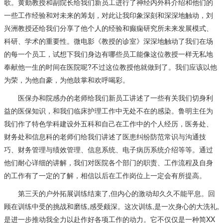
歌。黄勤教授和副院长给我们新员工进行了神经内外科介绍和他们的
一些工作经验和对未来的筹划，对此让我印象深刻和深深地触动，刘
兴洲教授还给我们分享了他个人的经验和癫痫研究所未来发展模式、
科研、学术的重要性。微电影《教授的诊室》深深地触动了我们在场
的每一个员工，试想下我们身边有哪些员工能像这位教授一样无私地
奉献他一生的时间在医院呢?不过这位教授他就做到了。我们应该以他
为荣，为他自豪，为他鼓掌和欢呼喝彩。
医保办和院感办的老师给我们新员工讲述了一些有关我们切身利
益的医保知识，和我们临床护理工作中无处不在的感染。鲁明主任为
我们作了特色学科建设外五科和自己在工作中的个人经历，医务处、
财务处和信息科的老师们给我们讲述了医患纠纷防范常识与沟通技
巧、财务管理与绩效管理、信息系统、电子病历系统介绍等等。通过
他们耐心详细的讲解，我们对医院各个部门的职责、工作流程及自身
的工作有了一定的了解，相信以后在工作岗位上一定会有所提高。
第三天的户外拓展训练结束了,但内心的激动却久久不能平息。回
顾在训练中受的挑战和磨练,感受颇深。这次训练,是一次身心的大洗礼,
是进一步推动我全力以赴作好各项工作的动力。它不仅仅是一种简XX