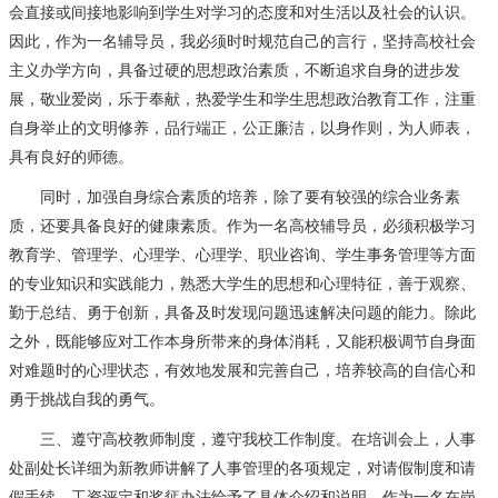
会直接或间接地影响到学生对学习的态度和对生活以及社会的认识。
因此，作为一名辅导员，我必须时时规范自己的言行，坚持高校社会
主义办学方向，具备过硬的思想政治素质，不断追求自身的进步发
展，敬业爱岗，乐于奉献，热爱学生和学生思想政治教育工作，注重
自身举止的文明修养，品行端正，公正廉洁，以身作则，为人师表，
具有良好的师德。
同时，加强自身综合素质的培养，除了要有较强的综合业务素
质，还要具备良好的健康素质。作为一名高校辅导员，必须积极学习
教育学、管理学、心理学、心理学、职业咨询、学生事务管理等方面
的专业知识和实践能力，熟悉大学生的思想和心理特征，善于观察、
勤于总结、勇于创新，具备及时发现问题迅速解决问题的能力。除此
之外，既能够应对工作本身所带来的身体消耗，又能积极调节自身面
对难题时的心理状态，有效地发展和完善自己，培养较高的自信心和
勇于挑战自我的勇气。
三、遵守高校教师制度，遵守我校工作制度。在培训会上，人事
处副处长详细为新教师讲解了人事管理的各项规定，对请假制度和请
假手续、工资评定和奖惩办法给予了具体介绍和说明。作为一名在岗