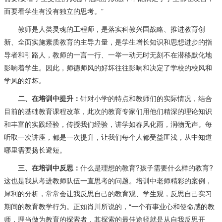
而要看学生有没有独立的思考。”
教师是人类灵魂的工程师，是落实科教兴国战略、推进教育创
新、全面实施素质教育的主导力量，是学生增长知识和思想进步的指
导者和引路人，教师的一言一行、一举一动无时无刻不在潜移默化地
影响着学生。因此，师德师风的好坏往往影响和决定了学校的校风和
学风的好坏。
二、在培训中提升：
针对小学的特点和教师们的实际情况，结合
目前的基础教育课程改革，此次的教育专家们用他们精深的理论知识
和丰富的实践经验，传授我们经验，讲学如春风化雨，润物无声。每
听取一次讲座，都是一次提升，让我们每个人都受益匪浅，从中知道
哪里需要扬长避短。
三、在培训中反思：
什么是理想的教育?孩子需要什么样的教育?
这也是我从考进教师队伍一直思考的问题。培训中老师精彩的案例，
犀利的分析，常常会让我反思自己的教育观、学生观，反思自己实习
期间的教育教学行为。正如肖川所说的，“一个有事业心和使命感的教
师，理当做为教育的探索者，其探索的最佳途径就是从自我反思开