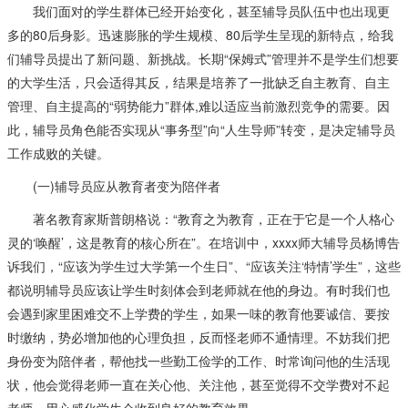
我们面对的学生群体已经开始变化，甚至辅导员队伍中也出现更
多的80后身影。迅速膨胀的学生规模、80后学生呈现的新特点，给我
们辅导员提出了新问题、新挑战。长期“保姆式”管理并不是学生们想要
的大学生活，只会适得其反，结果是培养了一批缺乏自主教育、自主
管理、自主提高的“弱势能力”群体,难以适应当前激烈竞争的需要。因
此，辅导员角色能否实现从“事务型”向“人生导师”转变，是决定辅导员
工作成败的关键。
(一)辅导员应从教育者变为陪伴者
著名教育家斯普朗格说：“教育之为教育，正在于它是一个人格心
灵的‘唤醒’，这是教育的核心所在”。在培训中，xxxx师大辅导员杨博告
诉我们，“应该为学生过大学第一个生日”、“应该关注‘特情’学生”，这些
都说明辅导员应该让学生时刻体会到老师就在他的身边。有时我们也
会遇到家里困难交不上学费的学生，如果一味的教育他要诚信、要按
时缴纳，势必增加他的心理负担，反而怪老师不通情理。不妨我们把
身份变为陪伴者，帮他找一些勤工俭学的工作、时常询问他的生活现
状，他会觉得老师一直在关心他、关注他，甚至觉得不交学费对不起