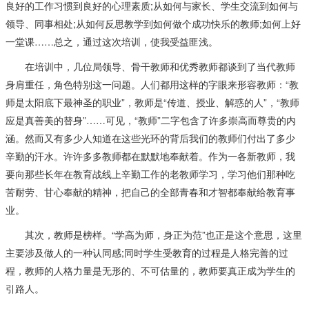
良好的工作习惯到良好的心理素质;从如何与家长、学生交流到如何与
领导、同事相处;从如何反思教学到如何做个成功快乐的教师;如何上好
一堂课……总之，通过这次培训，使我受益匪浅。
在培训中，几位局领导、骨干教师和优秀教师都谈到了当代教师
身肩重任，角色特别这一问题。人们都用这样的字眼来形容教师：“教
师是太阳底下最神圣的职业”，教师是“传道、授业、解惑的人”，“教师
应是真善美的替身”……可见，“教师”二字包含了许多崇高而尊贵的内
涵。然而又有多少人知道在这些光环的背后我们的教师们付出了多少
辛勤的汗水。许许多多教师都在默默地奉献着。作为一各新教师，我
要向那些长年在教育战线上辛勤工作的老教师学习，学习他们那种吃
苦耐劳、甘心奉献的精神，把自己的全部青春和才智都奉献给教育事
业。
其次，教师是榜样。“学高为师，身正为范”也正是这个意思，这里
主要涉及做人的一种认同感;同时学生受教育的过程是人格完善的过
程，教师的人格力量是无形的、不可估量的，教师要真正成为学生的
引路人。