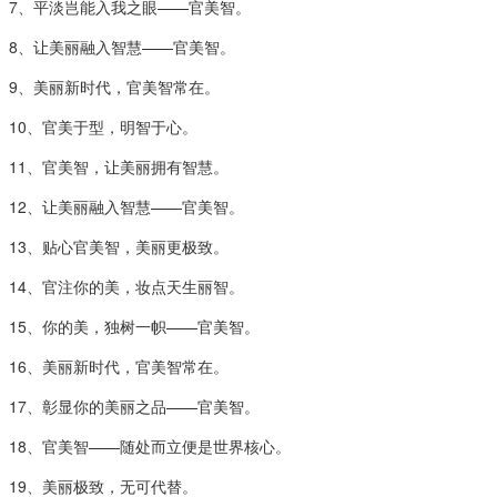
7、平淡岂能入我之眼——官美智。
8、让美丽融入智慧——官美智。
9、美丽新时代，官美智常在。
10、官美于型，明智于心。
11、官美智，让美丽拥有智慧。
12、让美丽融入智慧——官美智。
13、贴心官美智，美丽更极致。
14、官注你的美，妆点天生丽智。
15、你的美，独树一帜——官美智。
16、美丽新时代，官美智常在。
17、彰显你的美丽之品——官美智。
18、官美智——随处而立便是世界核心。
19、美丽极致，无可代替。