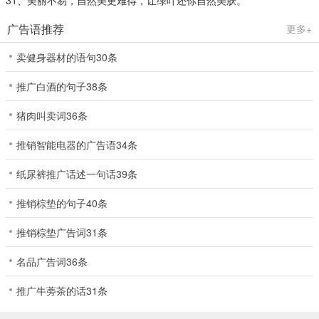
31、美丽不易，自然美更难得，让绿叶还你自然美肤。
广告语推荐
更多+
卖健身器材的语句30条
推广白酒的句子38条
猪肉叫卖词36条
推销智能电器的广告语34条
纸尿裤推广话述一句话39条
推销棕垫的句子40条
推销棕垫广告词31条
名品广告词36条
推广牛蒡茶的话31条