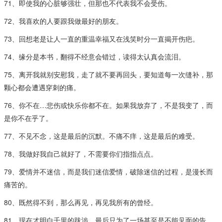
71、即使我的心脏够强壮，但那也不代表我不会受伤。
72、我喜欢的人要跟我做最好的朋友。
73、回想老是让人一直的重温幸福又在浅笑时分一直揭开伤疤。
74、缘分是本书，翻得不经意会错过，读得太认真会流泪。
75、离开我就别安慰我，走了就不要再回头，要知道每一次缝补，那
颗心都会遭遇穿刺的痛。
76、你不在…悲伤或快乐你都不在。如果我放弃了，不是我变了，而
是你不在乎了。
77、不见不念，这是最后的沉默。不痛不痒，这是最后的难受。
78、我做好我自己就好了，不需要你们指指点点。
79、爱情并不迷信，而是我们迷信爱情，破除迷信的过程，是漫长而
痛苦的。
80、既然得不到，那么再见，再见我所有的曾经。
81、现在才明白千里的跋涉，最后只为了一场甚至是不能见面的告