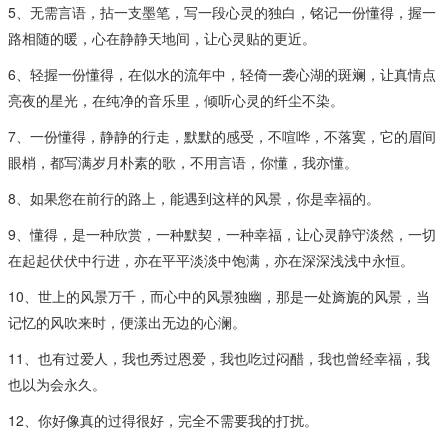
5、无需言语，拈一支墨笔，写一段心灵的独白，铭记一份懂得，握一
路相随的暖，心在静静天地间，让心灵贴的更近。
6、轻握一份懂得，在似水的流年中，轻倚一袭心湖的斑斓，让真情点
亮夜的星光，在纯净的音乐里，倾听心灵的纤尘不染。
7、一份懂得，静静的行走，默默的感受，不喧哗，不落寞，它的眉间
眼梢，都写满岁月朴素的歌，不用言语，你懂，我亦懂。
8、如果您在前行的路上，能遇到这样的风景，你是幸福的。
9、懂得，是一种欣赏，一种默契，一种幸福，让心灵静守淡然，一切
在起起伏伏中行进，亦在平平淡淡中饱满，亦在深深浅浅中永恒。
10、世上的风景万千，而心中的风景独幽，那是一处旖旎的风景，当
记忆的风吹来时，便漾出无边的心澜。
11、也有过爱人，我也秀过恩爱，我也吃过闷醋，我也曾经幸福，我
也以为会永久。
12、你好像真的过得很好，完全不需要我的打扰。