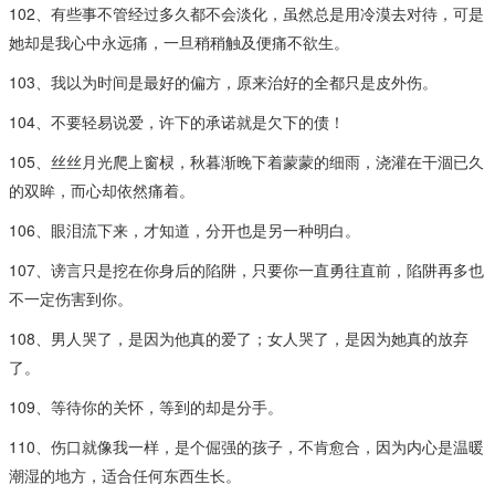
102、有些事不管经过多久都不会淡化，虽然总是用冷漠去对待，可是
她却是我心中永远痛，一旦稍稍触及便痛不欲生。
103、我以为时间是最好的偏方，原来治好的全都只是皮外伤。
104、不要轻易说爱，许下的承诺就是欠下的债！
105、丝丝月光爬上窗棂，秋暮渐晚下着蒙蒙的细雨，浇灌在干涸已久
的双眸，而心却依然痛着。
106、眼泪流下来，才知道，分开也是另一种明白。
107、谤言只是挖在你身后的陷阱，只要你一直勇往直前，陷阱再多也
不一定伤害到你。
108、男人哭了，是因为他真的爱了；女人哭了，是因为她真的放弃
了。
109、等待你的关怀，等到的却是分手。
110、伤口就像我一样，是个倔强的孩子，不肯愈合，因为内心是温暖
潮湿的地方，适合任何东西生长。