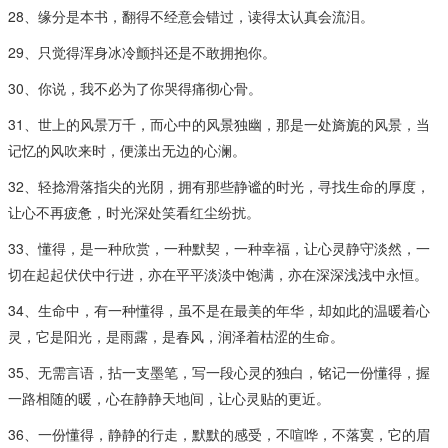
28、缘分是本书，翻得不经意会错过，读得太认真会流泪。
29、只觉得浑身冰冷颤抖还是不敢拥抱你。
30、你说，我不必为了你哭得痛彻心骨。
31、世上的风景万千，而心中的风景独幽，那是一处旖旎的风景，当
记忆的风吹来时，便漾出无边的心澜。
32、轻捻滑落指尖的光阴，拥有那些静谧的时光，寻找生命的厚度，
让心不再疲惫，时光深处笑看红尘纷扰。
33、懂得，是一种欣赏，一种默契，一种幸福，让心灵静守淡然，一
切在起起伏伏中行进，亦在平平淡淡中饱满，亦在深深浅浅中永恒。
34、生命中，有一种懂得，虽不是在最美的年华，却如此的温暖着心
灵，它是阳光，是雨露，是春风，润泽着枯涩的生命。
35、无需言语，拈一支墨笔，写一段心灵的独白，铭记一份懂得，握
一路相随的暖，心在静静天地间，让心灵贴的更近。
36、一份懂得，静静的行走，默默的感受，不喧哗，不落寞，它的眉