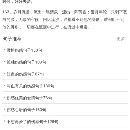
时候，好好去爱。
163、岁月流逝，流出一缕清泉，流出一阵芳香；齿月年轮，只剩下苍
白的脸，无奈的守候；回忆流沙，谁都看不到他的身影，谁都听不到
他的脚步，一切都在流逝中进行，在流逝中爆发。
句子推荐
更多+
微博伤感句子150句
孤独伤感的句子109句
短点的伤感句子87句
与血有关的伤感句子130句
伤感优美的爱情句子76句
伤感心语的句子160句
不想再爱了的伤感句子126句