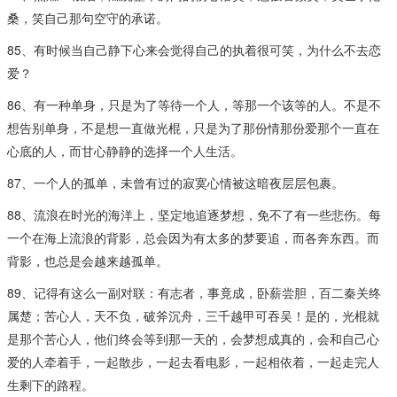
桑，笑自己那句空守的承诺。
85、有时候当自己静下心来会觉得自己的执着很可笑，为什么不去恋
爱？
86、有一种单身，只是为了等待一个人，等那一个该等的人。不是不
想告别单身，不是想一直做光棍，只是为了那份情那份爱那个一直在
心底的人，而甘心静静的选择一个人生活。
87、一个人的孤单，未曾有过的寂寞心情被这暗夜层层包裹。
88、流浪在时光的海洋上，坚定地追逐梦想，免不了有一些悲伤。每
一个在海上流浪的背影，总会因为有太多的梦要追，而各奔东西。而
背影，也总是会越来越孤单。
89、记得有这么一副对联：有志者，事竟成，卧薪尝胆，百二秦关终
属楚；苦心人，天不负，破斧沉舟，三千越甲可吞吴！是的，光棍就
是那个苦心人，他们终会等到那一天的，会梦想成真的，会和自己心
爱的人牵着手，一起散步，一起去看电影，一起相依着，一起走完人
生剩下的路程。