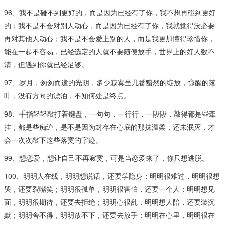
96、我不是碰不到更好的，而是因为已经有了你，我不想再碰到更好
的；我不是不会对别人动心，而是因为已经有了你，我就觉得没必要
再对其他人动心；我不是不会爱上别的人，而是我更加懂得珍惜你，
能在一起不容易，已经选定的人就不要随便放手，世界上的好人数不
清，但遇到你就已经足够。
97、岁月，匆匆而逝的光阴，多少寂寞呈几番黯然的绽放，惊醒的落
叶，没有方向的漂泊，不知何处是终点。
98、手指轻轻敲打着键盘，一句句，一行行，一段段，敲得都是些牵
挂，都是些痴缠，是不是因为封存在心底的那抹温柔，还未泯灭，才
会一次次敲下这些落寞的字迹。
99、想恋爱，想让自己不再寂寞，可是当恋爱来了，你只想逃脱。
100、明明人在线，明明想说话，还要学隐身；明明很难过，明明很想
哭，还要裂嘴笑；明明很孤单，明明很害怕，还要一个人；明明想见
面，明明很期待，还要去拒绝；明明心很乱，明明想人陪，还要装沉
默；明明舍不得，明明放不下，还要去放手；明明在心里，明明很在