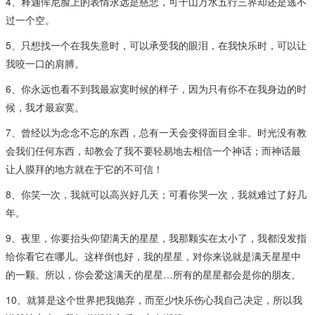
4、释迦侔尼脸上的表情永远是慈悲，可千山万水五行三界却还是逃不
过一个空。
5、只想找一个在我失意时，可以承受我的眼泪，在我快乐时，可以让
我咬一口的肩膊。
6、你永远也看不到我最寂寞时候的样子，因为只有你不在我身边的时
候，我才最寂寞。
7、曾经以为念念不忘的东西，总有一天会变得面目全非。时光没有教
会我们任何东西，却教会了我不要轻易地去相信一个神话；而神话最
让人膜拜的地方就在于它的不可信！
8、你笑一次，我就可以高兴好几天；可看你哭一次，我就难过了好几
年。
9、夜里，你要抬头仰望满天的星星，我那颗实在太小了，我都没发指
给你看它在哪儿。这样倒也好，我的星星，对你来说就是满天星星中
的一颗。所以，你会爱这满天的星星…所有的星星都会是你的朋友。
10、就算是这个世界把我抛弃，而至少快乐伤心我自己决定，所以我