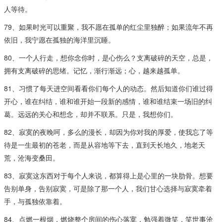
人等待。
79、如果时光可以重聚，我不愿在孤单的红尘里独醉；如果流年不再
依旧，我宁愿在孤独的海洋里沉睡。
80、一个人行走，想你念你时，是心伤么？支离破碎的天空，总是，
拥有支离破碎的思绪。记忆，渐行渐远；心，越来越孤单。
81、习惯了每天进空间看看你们每个人的动态。然后知道你们谁过得
开心，谁在纠结，谁和谁开始一段新的感情，谁和谁结束一场旧的纠
葛。远远的关心和想念，却并不联系。只是，我想你们。
82、寂寞的夜晚呵，多么的漫长，却因为你对我的厚爱，使我忘了等
待是一生最初的苍老，而是从容地等下去，直到天长地久，地老天
荒，沧海变桑田。
83、寂寞这东西对于每个人来说，都算得上是心里的一块肋骨。想要
告别单身，告别寂寞，可是除了那一个人，我们甘心选择与寂寞牵着
手，与孤独依靠着。
84、点燃一根烟，燃烧整个房间的伤心落寞，勉强着微笑，笑世事沧