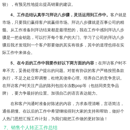
较），有预见性地提出提高销量的建议。
4、工作总结认真学习拜访八步骤，灵活运用到工作中。
客户就是
市场，只要我们赢得客户就赢得市场。拜访八步骤就是百事公司的精
髓。从工作准备到拜访结束都是最理想的，我在工作中感到拜访八步
骤是一把金钥匙，可以打开每个客户的大门。学习了公司的拜访八步
骤后我才发现到一个客户那要做的其实有很多，其中的道理也得在实
际工作中来体会。
5、在今后的工作中我要作好以下两方面的内容：
在拜访客户时不
卑不亢，妥善处理客户提出的问题。对签有协议的客户严格按照条款
执行，不足之处立即调整，杜绝其侥幸心理。培养自己的竞争意识。
在拜访客户时关注产品的陈列包括冷冻数pop等（包括同类竞争品
牌），要力争最好的位置。加强自己的语言表达能力。
在和客户沟通时准备好陈述的内容，力求条理清晰，言语简洁，
通俗易懂。在以后的工作中希望继续得到大家的支持和帮助，做好个
人热门思想汇报工作计划，为我们能把工作做的更好加油！
7、销售个人转正工作总结