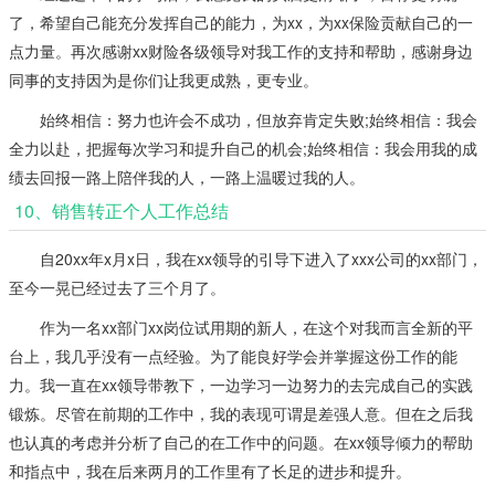
了，希望自己能充分发挥自己的能力，为xx，为xx保险贡献自己的一
点力量。再次感谢xx财险各级领导对我工作的支持和帮助，感谢身边
同事的支持因为是你们让我更成熟，更专业。
始终相信：努力也许会不成功，但放弃肯定失败;始终相信：我会
全力以赴，把握每次学习和提升自己的机会;始终相信：我会用我的成
绩去回报一路上陪伴我的人，一路上温暖过我的人。
10、销售转正个人工作总结
自20xx年x月x日，我在xx领导的引导下进入了xxx公司的xx部门，
至今一晃已经过去了三个月了。
作为一名xx部门xx岗位试用期的新人，在这个对我而言全新的平
台上，我几乎没有一点经验。为了能良好学会并掌握这份工作的能
力。我一直在xx领导带教下，一边学习一边努力的去完成自己的实践
锻炼。尽管在前期的工作中，我的表现可谓是差强人意。但在之后我
也认真的考虑并分析了自己的在工作中的问题。在xx领导倾力的帮助
和指点中，我在后来两月的工作里有了长足的进步和提升。