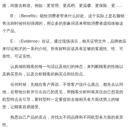
接，间接去称述。例如：更管用、更高档、更温馨、更保险、更……
B：（Benefits）能给消费者带来什么好处。这个实际上是右脑销
售法则时候特别强调的，用众多的形象词语
来帮助消费者虚拟体验这
个产品。
E：（Evidence）佐证。通过现场演示，相关证明文件，品牌效应
来印证刚才的一系列介绍。所有材料应该具有足够的客观性、性、可
靠性、可证实性。
认真倾听顾客的每一句话以及他们的神态，来判断顾客的性格以
及购买意向，以及分析顾客的购买点和抗拒点。
任何时候，先稳住客户再说，不管客户说什么观点，都先去认同
他，在帮他分析并引
出自己的意见，帮顾客分析时将其往自己想卖的
机型特点去引导，要转型时一定要提前去做相关各方面优势上的铺
垫，让顾客容易接受。
熟悉自己产品的卖点，并找出不同品牌和不同机型各方面的差异
性。