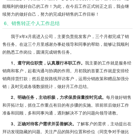
能顺利的做好自己的工作！为此，在今后工作正式转正之后，我会继
续努力的做好自己，努力的完成好销售的工作目标！
6、销售转正个人工作总结
我于x年x月底进入公司，主要负责批发客户，三个月都完成了销
售任务。在这三个月里感谢办事处领导和同事的帮助，能够让我顺利
的熟悉工作岗位，圆满完成销售任务。
1、遵守岗位职责，认真履行本职工作。
我主要的工作就是服务经
销商和客户，起着沟通与协调的作用。月初我的首要工作就是安排经
销商排货打款；然后是按路线拜访客户，运用分销政策和赠品加强分
销；及时完成各项数据统计，做好月工作总结。
2、明确任务，主动积极，力求保质保量按时完成。
每月做好销售
和开拓计划，抓住工作重点有目的有步骤的实施。班前班后做好工作
准备和回顾，多和同事沟通，遇到解决不了的问题向领导请教。
3、正确对待客户需求并妥善解决。
了解客户的需求，主动提出在
拜访发现隐藏的问题。关注产品的陈列位置和价位（同竞争对手做比