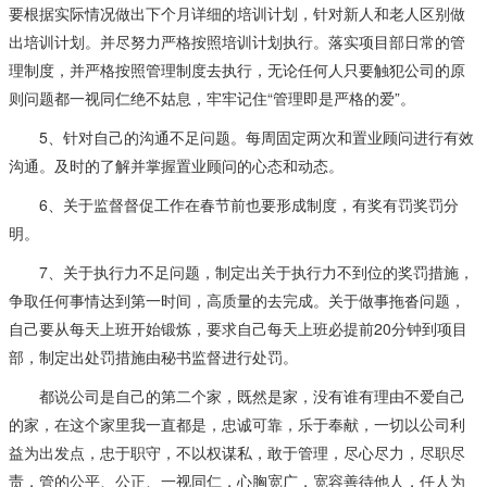
要根据实际情况做出下个月详细的培训计划，针对新人和老人区别做
出培训计划。并尽努力严格按照培训计划执行。落实项目部日常的管
理制度，并严格按照管理制度去执行，无论任何人只要触犯公司的原
则问题都一视同仁绝不姑息，牢牢记住“管理即是严格的爱”。
5、针对自己的沟通不足问题。每周固定两次和置业顾问进行有效
沟通。及时的了解并掌握置业顾问的心态和动态。
6、关于监督督促工作在春节前也要形成制度，有奖有罚奖罚分
明。
7、关于执行力不足问题，制定出关于执行力不到位的奖罚措施，
争取任何事情达到第一时间，高质量的去完成。关于做事拖沓问题，
自己要从每天上班开始锻炼，要求自己每天上班必提前20分钟到项目
部，制定出处罚措施由秘书监督进行处罚。
都说公司是自己的第二个家，既然是家，没有谁有理由不爱自己
的家，在这个家里我一直都是，忠诚可靠，乐于奉献，一切以公司利
益为出发点，忠于职守，不以权谋私，敢于管理，尽心尽力，尽职尽
责，管的公平、公正、一视同仁，心胸宽广，宽容善待他人，任人为