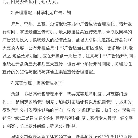
元。回笼资金预计可达x万元。
2.合理搭配，科学制定广告计划
户外、中邮、直投、短信报纸等几种广告应该合理搭配，错开发
行时间，掌握最佳宣传时机，最大限度提高宣传效果，争取以同样的
广告费用投入，换取最大的经济效益。盐城大桥以北道路在开盘前10
天更换内容，公布开盘信息;中邮广告适当在市区投放，更多地针对老
城区;短信效果明显，应在开盘前一周进行，注意与中邮广告错开时间;
报纸在开盘前三天和后三天宣传，也要与中邮错开时间段，将辅助性
宣传的的短信与报纸与其他主渠道宣传合理搭配。
3.完善制度，提高管理水平
为进一步提高销售管理水平，需要完善规章制度，规范部门运
作。一是制定案场管理制度，加强对案场销售以及纪律管理，逐步改
变对代理公司依赖性过强的局面，学会“两条腿”走路，提升公司形象与
销售业绩;二是建立健全合同管理与签约制度，实行专人管理，健全客
户档案，防止意外纠纷，确保公司利益。
感谢公司给我搭建了述职的平台，我将把这次述职作为认识自我