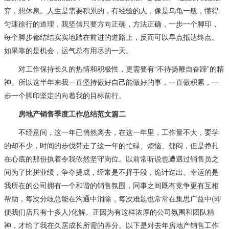
弃，想休息。人生是需要积累的，有经验的人，像是乌龟一般，懂得
匀速徐行的道理，我坚信只要方向正确，方法正确，一步一个脚印，
每个脚步都结结实实地踏在前进的道路上，反而可以早点抵达终点。
如果靠的是机会，运气总有用尽的一天。
对工作保持长久的热情和积极性，更需要有“不待扬鞭自奋蹄”的精
神。所以这半年来我一直坚持做好自己能做好的事，一直做积累，一
步一个脚印坚定的向着我的目标前行。
房地产销售季度工作总结范文篇二
不经意间，这一年已悄然离去，在这一年里，工作量不大，要学
的却不少，时间的步伐带走了这一年的忙碌、烦恼、郁闷，但是挣扎
在心底的那份执着令我依然坚守岗位。以前常听说也遭遇过销售员之
间为了比拼业绩，争夺提成，经常是不择手段，诡计迭出。幸运的是
我所在的公司拥有一个和谐的销售氛围，同事之间既有竞争更有互相
帮助，每次分歧总能在沟通中消除，每次难题也常常在集思广益中(即
便我们店只有十多人)化解。正因为有这样浓厚的公司氛围和团队精
神，才给了我在久居成长所需的养分。以下是对去年房地产销售工作