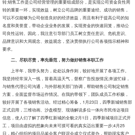
转;销售工作是公司经营管理的重要组成部分，是实现公司资金良性周
转的重要一环，实现效益，树立公司品牌的重要途经。成功的销售，
可以不仅能够为公司创造良好的经济效益，而且有利于提高公司的知
名度和美誉度，带动企业业务的发展，实现资金的快速回笼，推动公
司良性运转。因此，我注意引导部门员工树立责任意识、危机意识、
品牌意识和大局观念、效益观念，坚决贯彻执行公司各项指示精神和
要求。
二、尽职尽责，率先垂范，努力做好销售本职工作
上半年，我带头努力，处处以身作则，较好地开展了各项工作。
我坚持经常深入一线，冒着高温天气，督察广告投放情况;奔波忙碌，
与销售代理公司沟通，与外部相关部门协调，帮助销售公司制定销售
方案，全面监督市场运作情况。在我的带领下，团队成员工作积极，
较好开展了各项销售活动。经过精心筹备，1月23日，四季新城销售部
正式启用，三维动画、沙盘模型、现场解说多位一体向市民传达项目
信息，使人们了解了四季红新城的全貌;2月1日，四季新城项目正式开
工，项目由虚拟的想象向未来可摸可看的真实迈出重要一步;4月25
日，精心组织的项目品鉴会客户联谊会成立仪式举办，帮助现实客户