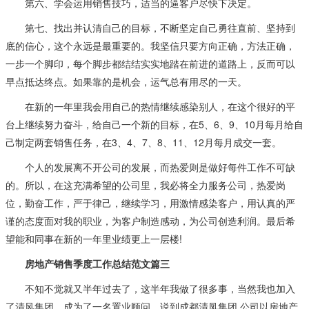
第六、学会运用销售技巧，适当的逼客户尽快下决定。
第七、找出并认清自己的目标，不断坚定自己勇往直前、坚持到
底的信心，这个永远是最重要的。我坚信只要方向正确，方法正确，
一步一个脚印，每个脚步都结结实实地踏在前进的道路上，反而可以
早点抵达终点。如果靠的是机会，运气总有用尽的一天。
在新的一年里我会用自己的热情继续感染别人，在这个很好的平
台上继续努力奋斗，给自己一个新的目标，在5、6、9、10月每月给自
己制定两套销售任务，在3、4、7、8、11、12月每月成交一套。
个人的发展离不开公司的发展，而热爱则是做好每件工作不可缺
的。所以，在这充满希望的公司里，我必将全力服务公司，热爱岗
位，勤奋工作，严于律己，继续学习，用激情感染客户，用认真的严
谨的态度面对我的职业，为客户制造感动，为公司创造利润。最后希
望能和同事在新的一年里业绩更上一层楼!
房地产销售季度工作总结范文篇三
不知不觉就又半年过去了，这半年我做了很多事，当然我也加入
了清风集团，成为了一名置业顾问。说到成都清凤集团,公司以房地产