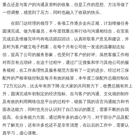
重点还是与客户的沟通及资料的收集，但是工作的思想、方法等做了
一些调整，感觉到了压力，同时也融入了收获的快乐。
在部门达经理的领导下，各项工作逐步走向正规，计划维修任务
圆满完成。做为客服员，本年度我重点将行动与沟通相结合，在安装
完成后及维修完毕均有电话跟踪回访，认真听取客户意见和建议，并
及时为客户建立电子档案，在每个月有公司统一发送的温馨励志短
信，提高了公司的服务形象，也受到了客户的好评。虽然客服工作相
对而言有点琐碎，在这个过程中，通过广泛搜集和学习其他公司的服
务规程，在工作条理性及服务规范方面有了一定的进步。经过对三保
配件的严格审核控制及每月有效的核算，本年度三保配件总额控制在
了2万元以内，比去年有所下降;在大家的共同努力下，收费总额有所上
升，圆满完成年初制定的经济指标。在与客户的沟通、文化墙的制作
及有效的利用网络信息平台的过程中，锻炼了我的语言沟通能力和书
面表达能力，同时也充分认识到了自己知识的匮乏，需要不断的自我
提高。在业务能力方面，通过两年多的虚心学习，对于部分产品及配
件了解充分，还有许多也还不是非常清楚，在以后的工作中，需要认
真学习，虚心请教。