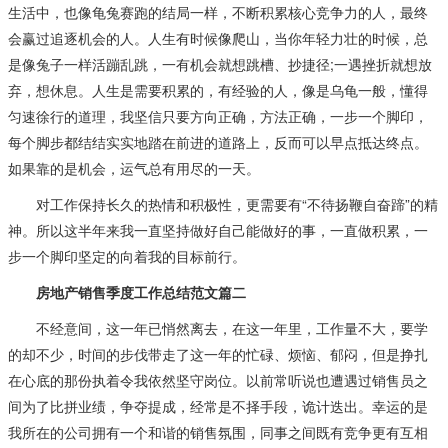
生活中，也像龟兔赛跑的结局一样，不断积累核心竞争力的人，最终
会赢过追逐机会的人。人生有时候像爬山，当你年轻力壮的时候，总
是像兔子一样活蹦乱跳，一有机会就想跳槽、抄捷径;一遇挫折就想放
弃，想休息。人生是需要积累的，有经验的人，像是乌龟一般，懂得
匀速徐行的道理，我坚信只要方向正确，方法正确，一步一个脚印，
每个脚步都结结实实地踏在前进的道路上，反而可以早点抵达终点。
如果靠的是机会，运气总有用尽的一天。
对工作保持长久的热情和积极性，更需要有“不待扬鞭自奋蹄”的精
神。所以这半年来我一直坚持做好自己能做好的事，一直做积累，一
步一个脚印坚定的向着我的目标前行。
房地产销售季度工作总结范文篇二
不经意间，这一年已悄然离去，在这一年里，工作量不大，要学
的却不少，时间的步伐带走了这一年的忙碌、烦恼、郁闷，但是挣扎
在心底的那份执着令我依然坚守岗位。以前常听说也遭遇过销售员之
间为了比拼业绩，争夺提成，经常是不择手段，诡计迭出。幸运的是
我所在的公司拥有一个和谐的销售氛围，同事之间既有竞争更有互相