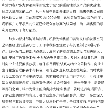
和潜力客户多方解读四季新城之于城北的重要性以及产品的优越性。
经过大量艰苦的工作，从一月底销售部开张到目前，除去销售员回访
时已购买人员，目前积累客源1000余组，这些客源有如此高的粘度，
说明客户对于项目的位置已经规划有较高的认同感，为一期房源的顺
利开盘做好了良好铺垫。
加大内部外部沟通与协调，积极为销售部门营造良好的发展空间
是销售经理的重要职责，工作中我特别注意了与其他部门沟通与协
作。我积极与工程部沟通信息，及时了解楼盘施工进度与相关情况，
适时安排广告宣传工作;全力配合财务部工作，及时沟通财务信息，随
时向业主追要购房款项，确保账目明细;认真与物业公司协作，向业主
宣传物业管理的要求与特色，引导业务遵从物业管理规定。同时我带
领员工加强了与业主的交流，售前积极进行上门拜访活动，引领业主
深入楼盘现场考察，现场宣传;售中多次带领业主奔走于银行、房管局
等部门之间，竭力为业主的购房排忧解难;售后，及时进行电话回访，
了解业主的要求与意见，引导业主多介绍新的客户。此外，多次深入
城管局与其领导交流，申请大型屋外广告牌，争取其支持;与银行信贷
部门、按揭中介、房产交易中心等相关部门建立了长期合作合作关