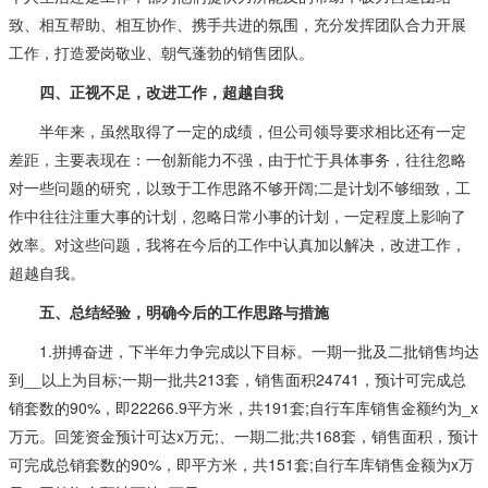
致、相互帮助、相互协作、携手共进的氛围，充分发挥团队合力开展
工作，打造爱岗敬业、朝气蓬勃的销售团队。
四、正视不足，改进工作，超越自我
半年来，虽然取得了一定的成绩，但公司领导要求相比还有一定
差距，主要表现在：一创新能力不强，由于忙于具体事务，往往忽略
对一些问题的研究，以致于工作思路不够开阔;二是计划不够细致，工
作中往往注重大事的计划，忽略日常小事的计划，一定程度上影响了
效率。对这些问题，我将在今后的工作中认真加以解决，改进工作，
超越自我。
五、总结经验，明确今后的工作思路与措施
1.拼搏奋进，下半年力争完成以下目标。一期一批及二批销售均达
到__以上为目标;一期一批共213套，销售面积24741，预计可完成总
销套数的90%，即22266.9平方米，共191套;自行车库销售金额约为_x
万元。回笼资金预计可达x万元;、一期二批;共168套，销售面积，预计
可完成总销套数的90%，即平方米，共151套;自行车库销售金额为x万