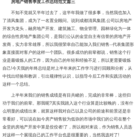
房地产销售季度工作总结范文篇三
不知不觉就又半年过去了，这半年我做了很多事，当然我也加入
了清风集团，成为了一名置业顾问。说到成都清凤集团,公司以房地产
开发为龙头，融房地产开发、建筑施工、物业管理、园林绿化为一体
的综合性房地产集团公司，是我们公认的金堂自主有信誉的房地产开
发商，实力非常雄厚，所以我很荣幸自己能加入我们销售--代表集团形
象直接面对客户的这样一个团队。很多成功的前辈都说，销售这个行
业是最锻炼人的工作，因为自己的年轻和经验不足，所以更需要锻炼
自己!今天我的年终总结是对上半年来的工作学习进行回顾和分析，从
中找出经验和教训，引出规律性认识，以指导今后工作和实践活动的
这样一个总结。
上半年来我们的销售成绩是有目共睹的，完成的非常棒，这些归
功于我们的前辈。那我呢?其实我踏入这个行业算是比较晚的，没有什
么明显的成绩出来，就算这样我对自己以及公司的前途和前景还是非
常看好，可以说在如今房产销售较为低弥的市场中我们的公司在整个
金堂的房地产开发中算是佼佼者!了，所以相对来说，作为销售人员选
对这样一个展现自己的工作平台也是很重要的，当然我选对了!