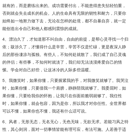
就有的，而是磨练出来的。成功需要付出，不能患得患失拈轻怕重，
否则就会失去成长的机会。人的生命具有无限的韧性和耐力，只要你
始终如一地努力做下去，无论在怎样的处境，都不自暴自弃，就一定
能创造出令自己和他人都感到震惊的成就。
4、漂泊久了，才知道那不叫自由，自由的前提，是帮心灵寻找一个归
依；跋涉久了，才懂得什么是辛苦，辛苦不仅是忙碌，更是夜深人静
后的那份凄凉与孤独。有些人，不知何处就散了，我们成了自己灵魂
的伴侣；有些事，不知何时就淡了，我们却无法淡漠疼爱自己的情
愫。学会对自己好些，让这冰冷的人际多些温暖。
5、我微笑时，如果你懂，只要握紧我的手，对我微笑就够了。我哭泣
时，如果你懂，只要借我一个肩膀，静静陪我就够了。我委屈时，如
果你懂，只要给我你的怀抱，让我只在你面前脆弱就够了。我任性
时，如果你懂，就会包容，因为是你，所以我才对你任性。全世界都
可以不懂，如果你也不懂，我还有什么话可说。
6、风者，无形无态，无名无心，无色无味，无欲无求。若能习风之特
性，其心则润，面对一切事情皆能有理可应，有法可施。人若善于适