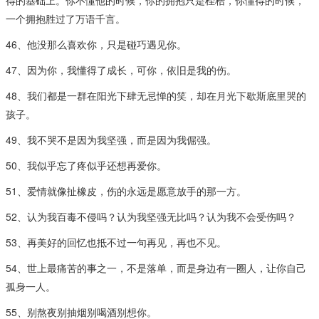
得的基础上。你不懂他的时候，你的拥抱只是桎梏，你懂得的时候，
一个拥抱胜过了万语千言。
46、他没那么喜欢你，只是碰巧遇见你。
47、因为你，我懂得了成长，可你，依旧是我的伤。
48、我们都是一群在阳光下肆无忌惮的笑，却在月光下歇斯底里哭的
孩子。
49、我不哭不是因为我坚强，而是因为我倔强。
50、我似乎忘了疼似乎还想再爱你。
51、爱情就像扯橡皮，伤的永远是愿意放手的那一方。
52、认为我百毒不侵吗？认为我坚强无比吗？认为我不会受伤吗？
53、再美好的回忆也抵不过一句再见，再也不见。
54、世上最痛苦的事之一，不是落单，而是身边有一圈人，让你自己
孤身一人。
55、别熬夜别抽烟别喝酒别想你。