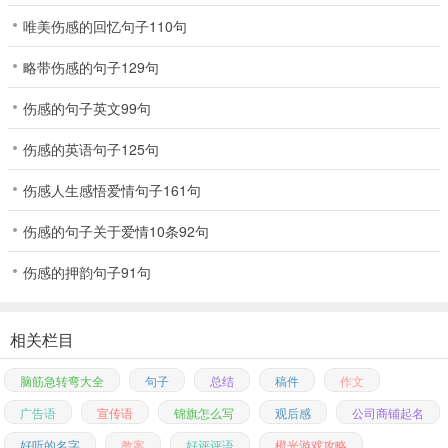
唯美伤感的回忆句子110句
略带伤感的句子129句
伤感的句子英文99句
伤感的英语句子125句
伤感人生感悟爱情句子161句
伤感的句子关于爱情10条92句
伤感的押韵句子91句
相关栏目
脑筋急转弯大全
句子
总结
稿件
作文
广告语
宣传语
锦旗怎么写
观后感
公司商铺起名
好听的名字
教案
好评评语
橙光游戏攻略