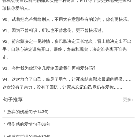
你就会明白以前的伤痛其实是一种财富，它让你学会更好地去把握和
珍惜你爱的人。
90、试着把光芒留给别人，不用太在意那些有的没的，你会更快乐。
91、因为不曾相识，所以也不曾悲伤。更不曾快乐过。
92、荷尔蒙决定一见钟情，多巴胺决定天长地久，肾上腺决定出不出
手，自尊心决定谁先开口。最终，寿命和现实，决定谁先离开谁先
走。
93、今世我为你沉沦几度轮回后我们再相爱好吗?
94、这次放弃了自己，鼓足了勇气，让死来结束那次最后的呼吸……
这次没有了余力，没有了回忆，让死来忘记自己竟仍在爱你……
句子推荐
更多+
放弃的伤感句子143句
很伤感的爱情句子86句
伤感有哲理的句子83句