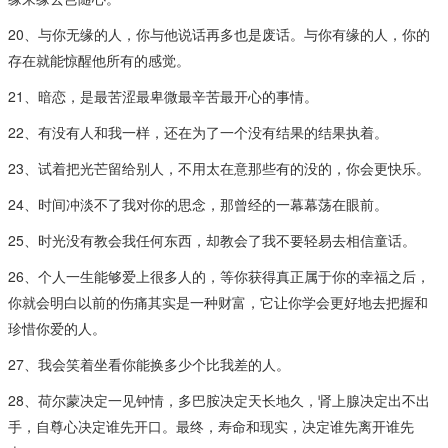
20、与你无缘的人，你与他说话再多也是废话。与你有缘的人，你的
存在就能惊醒他所有的感觉。
21、暗恋，是最苦涩最卑微最辛苦最开心的事情。
22、有没有人和我一样，还在为了一个没有结果的结果执着。
23、试着把光芒留给别人，不用太在意那些有的没的，你会更快乐。
24、时间冲淡不了我对你的思念，那曾经的一幕幕荡在眼前。
25、时光没有教会我任何东西，却教会了我不要轻易去相信童话。
26、个人一生能够爱上很多人的，等你获得真正属于你的幸福之后，
你就会明白以前的伤痛其实是一种财富，它让你学会更好地去把握和
珍惜你爱的人。
27、我会笑着坐看你能换多少个比我差的人。
28、荷尔蒙决定一见钟情，多巴胺决定天长地久，肾上腺决定出不出
手，自尊心决定谁先开口。最终，寿命和现实，决定谁先离开谁先