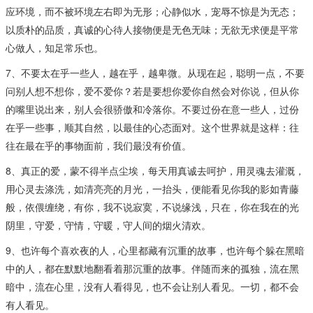
应环境，而不被环境左右即为无形；心静似水，宠辱不惊是为无态；
以质朴的品质，真诚的心待人接物便是无色无味；无欲无求便是平常
心做人，知足常乐也。
7、不要太在乎一些人，越在乎，越卑微。从现在起，聪明一点，不要
问别人想不想你，爱不爱你？若是要想你爱你自然会对你说，但从你
的嘴里说出来，别人会很骄傲和冷落你。不要过份在意一些人，过份
在乎一些事，顺其自然，以最佳的心态面对。这个世界就是这样：往
往在最在乎的事物面前，我们最没有价值。
8、真正的爱，蒙不得半点尘埃，每天用真诚去呵护，用灵魂去灌溉，
用心灵去涤洗，如清亮亮的月光，一抬头，便能看见你我的影如青藤
般，依偎缠绕，有你，我不说寂寞，不说缘浅，只在，你在我在的光
阴里，守爱，守情，守暖，守人间的烟火清欢。
9、也许每个喜欢夜的人，心里都藏有沉重的故事，也许每个躲在黑暗
中的人，都在默默地翻看着那沉重的故事。伴随而来的孤独，流在黑
暗中，流在心里，没有人看得见，也不会让别人看见。一切，都不会
有人看见。