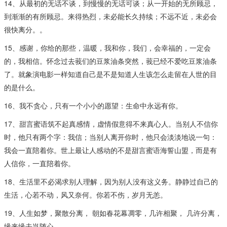
14、从最初的无话不谈，到慢慢的无话可谈；从一开始的无所顾忌，
到渐渐的有所顾忌。来得热烈，未必能长久持续；不远不近，未必会
很快离分。。
15、感谢，你给的那些，温暖，我和你，我们，会幸福的，一定会
的，我相信。怀念过去莪们的豆浆油条突然，莪已经不爱吃豆浆油条
了。就象演电影一样知道自己是不是知道人生该怎么走留在人世的目
的是什么。
16、我不贪心，只有一个小小的愿望：生命中永远有你。
17、甜言蜜语筑不起真感情，虚情假意得不来真心人。当别人不信你
时，他只有两个字：我信；当别人离开你时，他只会淡淡地说一句：
我会一直陪着你。世上最让人感动的不是甜言蜜语海誓山盟，而是有
人信你，一直陪着你。
18、生活里不必渴求别人理解，因为别人没有这义务。静静过自己的
生活，心若不动，风又奈何。你若不伤，岁月无恙。
19、人生如梦，聚散分离， 朝如春花幕凋零，几许相聚， 几许分离，
缘来缘去岂随心。