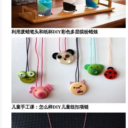
利用废蜡笔头和纸杯DIY彩色多层缤纷蜡烛
儿童手工课：怎么样DIY儿童纽扣项链