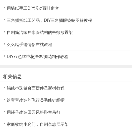
用墙纸手工DIY活动百叶窗帘
三角插折纸工艺品，DIY三角插眼镜蛇图解教程
自制简洁家居水管结构的书报放置架
么么哒手缝情侣布枕教程
DIY双色丝带花挂饰/胸花制作教程
相关信息
铝线串珠做台面摆件圣诞树教程
给宝宝改造的飞行员毛线针织帽
用绳子改造田园风格卧室吊灯
家庭收纳小窍门：自制杂志展示架