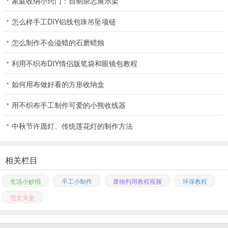
家庭收纳小窍门：自制杂志展示架
怎么样手工DIY铝线包珠吊坠项链
怎么制作不会溢蜡的石磨蜡烛
利用不织布DIY情侣版笔袋和眼镜包教程
如何用布做好看的方形收纳盒
用不织布手工制作可爱的小熊收线器
中秋节许愿灯、传统莲花灯的制作方法
相关栏目
生活小妙招
手工小制作
废物利用教程视频
环保教程
范文大全